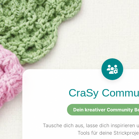
×
der
Ver
CraSySy
Sonja77
Niemand
1
Fensterlicht
Zusti
das ein 
hat kommentiert
shir
Toe 
wickertregina
hat komm
7
Stulpen
CraSy Commun
hat kommentiert
Dais
Dein kreativer Community B
Leuc
CraSy
Tausche dich aus, lasse dich inspirieren 
Pullover/Shirt 'Eck-
0
Kick'
Tools für deine Strickproje