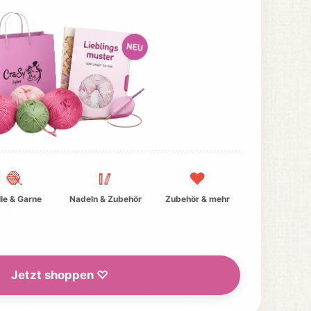
6
shirla1980
igen
6
Blume des Lebens
Anleitung anzeigen
iert
hat kommentiert
🧶
🥢
❤️
5
le & Garne
Nadeln & Zubehör
Zubehör & mehr
Nicole
7
Fächertanz
Jetzt shoppen ♡
PetraK
8
6
Halswärmer