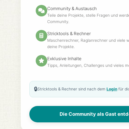
Dais
Anleitung anzeigen
Leuc
Community & Austausch
Teile deine Projekte, stelle Fragen und werd
Community.
habe
Stricktools & Rechner
shirla1980
Maschenrechner, Raglanrechner und viele we
7
Fire
deine Projekte.
shir
hat kommentiert
Exklusive Inhalte
Morn
Tipps, Anleitungen, Challenges und vieles me
hat komm
🔒
shirla1980
Stricktools & Rechner sind nach dem
Login
für d
5
Vollmond
CraS
Anleitung anzeigen
Pullov
Die Community als Gast ent
Kick'
hat kommentiert