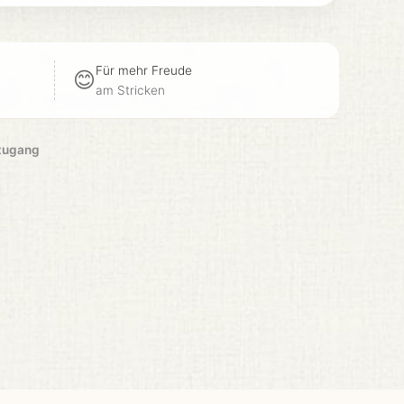
so
hat kommentiert
Für mehr Freude
😊
r
am Stricken
shirla1980
zugang
10
6
Vimoline
Konto erstellen
t
hat kommentiert
zugang
Fadenfee
Raglanpulli ohne
11
6
Anleitung
alog
Account
haben kommentiert